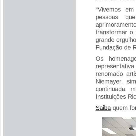
“Vivemos em
pessoas qu
aprimorament
transformar o
grande orgulho
Fundação de Ro
Os homenage
representati
renomado arti
Niemayer, sim
continuada, 
Instituições Ri
Saiba
quem for