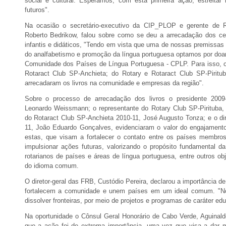
social e cultural. Esperamos, com esta primeira ação, estreitar 
futuros".
Na ocasião o secretário-executivo da CIP_PLOP e gerente de R
Roberto Bedrikow, falou sobre como se deu a arrecadação dos cer
infantis e didáticos, "Tendo em vista que uma de nossas premissas 
do analfabetismo e promoção da língua portuguesa optamos por doar 
Comunidade dos Países de Língua Portuguesa - CPLP. Para isso, 
Rotaract Club SP-Anchieta; do Rotary e Rotaract Club SP-Piritu
arrecadaram os livros na comunidade e empresas da região".
Sobre o processo de arrecadação dos livros o presidente 2009
Leonardo Weissmann; o representante do Rotary Club SP-Pirituba, C
do Rotaract Club SP-Anchieta 2010-11, José Augusto Tonza; e o dir
11, João Eduardo Gonçalves, evidenciaram o valor do engajamen
estas, que visam a fortalecer o contato entre os países membro
impulsionar ações futuras, valorizando o propósito fundamental 
rotarianos de países e áreas de língua portuguesa, entre outros ob
do idioma comum.
O diretor-geral das FRB, Custódio Pereira, declarou a importância d
fortalecem a comunidade e unem países em um ideal comum. "Noss
dissolver fronteiras, por meio de projetos e programas de caráter edu
Na oportunidade o Cônsul Geral Honorário de Cabo Verde, Aguinaldo
que a ação foi de extrema importância, uma vez que visa a dar m