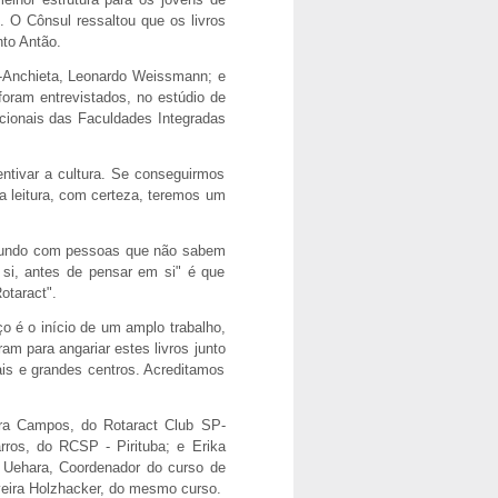
. O Cônsul ressaltou que os livros
to Antão.
P-Anchieta, Leonardo Weissmann; e
foram entrevistados, no estúdio de
cionais das Faculdades Integradas
ntivar a cultura. Se conseguirmos
da leitura, com certeza, teremos um
 mundo com pessoas que não sabem
e si, antes de pensar em si" é que
otaract".
ço é o início de um amplo trabalho,
am para angariar estes livros junto
is e grandes centros. Acreditamos
dra Campos, do Rotaract Club SP-
rros, do RCSP - Pirituba; e Erika
 Uehara, Coordenador do curso de
veira Holzhacker, do mesmo curso.