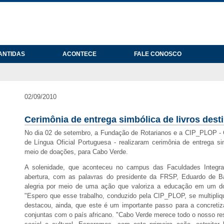
ANTIDAS
ACONTECE
FALE CONOSCO
02/09/2010
Cerimônia de entrega simbólica de livros des
No dia 02 de setembro, a Fundação de Rotarianos e a CIP_PLOP - 
de Língua Oficial Portuguesa - realizaram cerimônia de entrega si
meio de doações, para Cabo Verde.
A solenidade, que aconteceu no campus das Faculdades Integr
abertura, com as palavras do presidente da FRSP, Eduardo de Ba
alegria por meio de uma ação que valoriza a educação em um dos 
"Espero que esse trabalho, conduzido pela CIP_PLOP, se multipliq
destacou, ainda, que este é um importante passo para a concretiz
conjuntas com o país africano. "Cabo Verde merece todo o nosso re