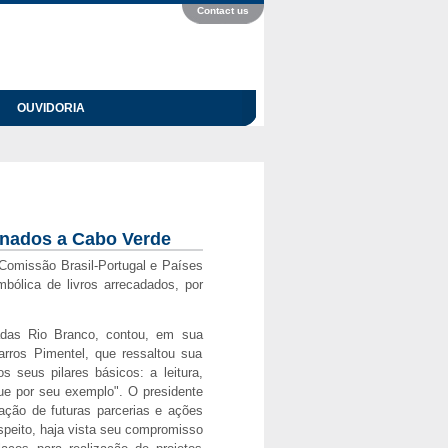
Contact us
OUVIDORIA
tinados a Cabo Verde
Comissão Brasil-Portugal e Países
mbólica de livros arrecadados, por
adas Rio Branco, contou, em sua
rros Pimentel, que ressaltou sua
seus pilares básicos: a leitura,
ue por seu exemplo". O presidente
ação de futuras parcerias e ações
speito, haja vista seu compromisso