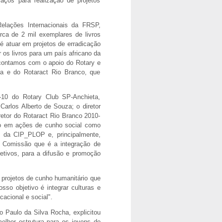
laços para realização de projetos
elações Internacionais da FRSP,
ca de 2 mil exemplares de livros
é atuar em projetos de erradicação
os livros para um país africano da
contamos com o apoio do Rotary e
ba e do Rotaract Rio Branco, que
-10 do Rotary Club SP-Anchieta,
arlos Alberto de Souza; o diretor
etor do Rotaract Rio Branco 2010-
to em ações de cunho social como
s da CIP_PLOP e, principalmente,
da Comissão que é a integração de
jetivos, para a difusão e promoção
e projetos de cunho humanitário que
o objetivo é integrar culturas e
cacional e social".
 Paulo da Silva Rocha, explicitou
elhor estrutura para os jovens de