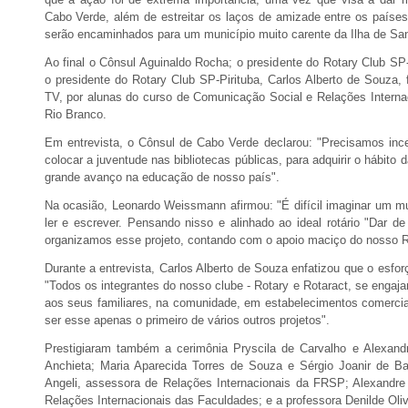
Cabo Verde, além de estreitar os laços de amizade entre os países
serão encaminhados para um município muito carente da Ilha de San
Ao final o Cônsul Aguinaldo Rocha; o presidente do Rotary Club S
o presidente do Rotary Club SP-Pirituba, Carlos Alberto de Souza, 
TV, por alunas do curso de Comunicação Social e Relações Interna
Rio Branco.
Em entrevista, o Cônsul de Cabo Verde declarou: "Precisamos ince
colocar a juventude nas bibliotecas públicas, para adquirir o hábito 
grande avanço na educação de nosso país".
Na ocasião, Leonardo Weissmann afirmou: "É difícil imaginar um
ler e escrever. Pensando nisso e alinhado ao ideal rotário "Dar d
organizamos esse projeto, contando com o apoio maciço do nosso R
Durante a entrevista, Carlos Alberto de Souza enfatizou que o esfor
"Todos os integrantes do nosso clube - Rotary e Rotaract, se engajar
aos seus familiares, na comunidade, em estabelecimentos comercia
ser esse apenas o primeiro de vários outros projetos".
Prestigiaram também a cerimônia Pryscila de Carvalho e Alexan
Anchieta; Maria Aparecida Torres de Souza e Sérgio Joanir de Ba
Angeli, assessora de Relações Internacionais da FRSP; Alexandre
Relações Internacionais das Faculdades; e a professora Denilde Oli