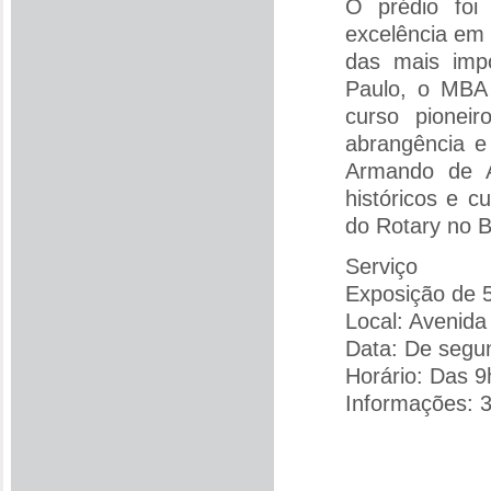
O prédio foi
excelência em
das mais impo
Paulo, o MBA 
curso pionei
abrangência e
Armando de A
históricos e 
do Rotary no B
Serviço
Exposição de 5
Local: Avenida
Data: De segun
Horário: Das 9
Informações: 