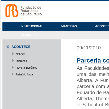
INSTITUCIONAL
MANTIDAS
ACONTE
DENÚNCIAS
ACONTECE
09/11/2010
Notícias
Parceria c
Imprensa
As Faculdades
Revista Eletrônica
uma das melho
Relatório Anual
Alberta. A Fu
parceria com a
Eduardo de Bar
Alberta, Thom
of School of 