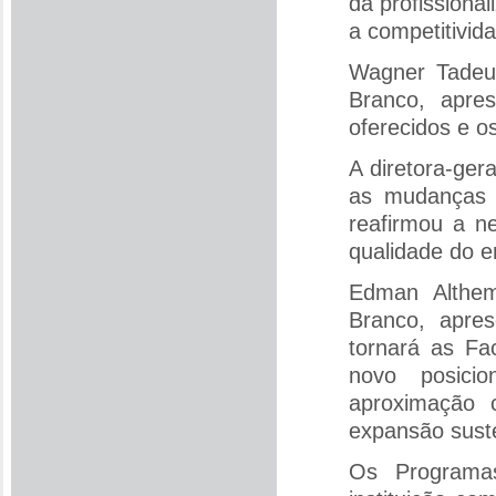
da profissiona
a competitivid
Wagner Tadeu
Branco, apre
oferecidos e o
A diretora-ger
as mudanças 
reafirmou a n
qualidade do e
Edman Althema
Branco, apres
tornará as Fa
novo posici
aproximação 
expansão suste
Os Programas