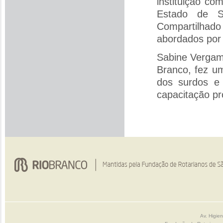
instituição c
Estado de Sã
Compartilhad
abordados por 
Sabine Vergami
Branco, fez u
dos surdos e
capacitação pro
Av. Higie