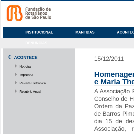
INSTITUCIONAL
MANTIDAS
ACONTE
DENÚNCIAS
ACONTECE
15/12/2011
Notícias
Homenagem
Imprensa
e Maria Th
Revista Eletrônica
A Associação 
Relatório Anual
Conselho de Ho
Ordem da Paz
de Barros Pime
dia 15 de dez
Associação,