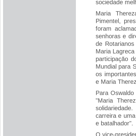
sociedade melh
Maria Therez
Pimentel, pre
foram aclamad
senhoras e dir
de Rotarianos
Maria Lagreca 
participação 
Mundial para S
os importante
e Maria Therez
Para Oswaldo 
"Maria There
solidariedad
carreira e uma
e batalhador".
O vice-presid