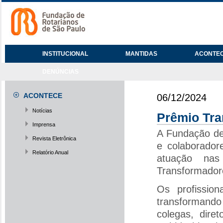
INSTITUCIONAL
MANTIDAS
ACONTE
DENÚNCIAS
ACONTECE
06/12/2024
Notícias
Prêmio Tra
Imprensa
A Fundação de
Revista Eletrônica
e colaborador
Relatório Anual
atuação nas
Transformador
Os profissio
transformando
colegas, dire