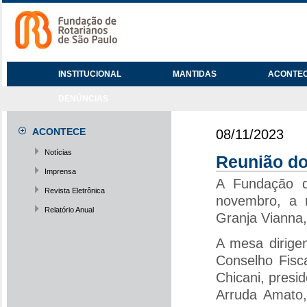
INSTITUCIONAL
MANTIDAS
ACONTE
DENÚNCIAS
ACONTECE
08/11/2023
Notícias
Reunião do
Imprensa
A Fundação d
Revista Eletrônica
novembro, a 
Relatório Anual
Granja Vianna,
A mesa dirige
Conselho Fisc
Chicani, presi
Arruda Amato,