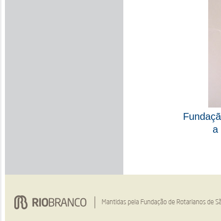
Fundaçã
a