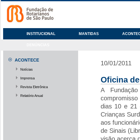
INSTITUCIONAL
MANTIDAS
ACONTE
DENÚNCIAS
ACONTECE
10/01/2011
Notícias
Oficina d
Imprensa
Revista Eletrônica
A Fundação
Relatório Anual
compromisso 
dias 10 e 21 
Crianças Surd
aos funcionár
de Sinais (Li
visão acerca d