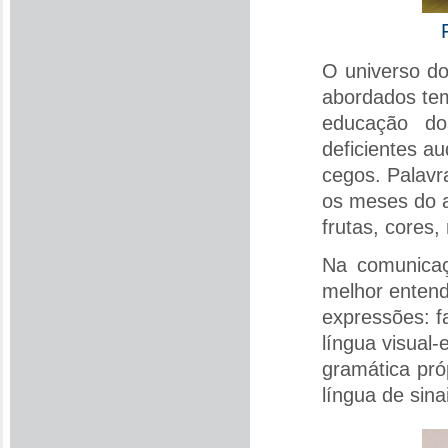
O universo do
abordados tem
educação do
deficientes a
cegos. Palavr
os meses do 
frutas, cores,
Na comunicaç
melhor entend
expressões: f
língua visual-
gramática pró
língua de sina