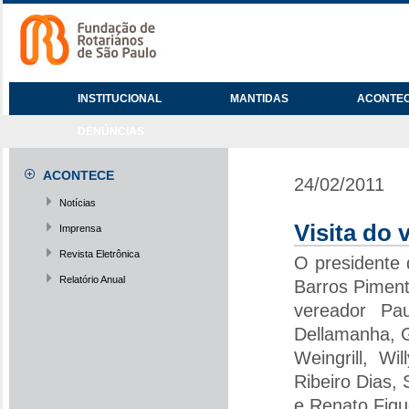
INSTITUCIONAL
MANTIDAS
ACONTE
DENÚNCIAS
ACONTECE
24/02/2011
Notícias
Visita do 
Imprensa
Revista Eletrônica
O presidente
Relatório Anual
Barros Pimente
vereador Pa
Dellamanha, G
Weingrill, Wi
Ribeiro Dias, 
e Renato Figue