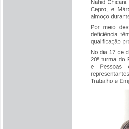
Nahid Chicani
Cepro, e Márc
almoço durante
Por meio des
deficiência t
qualificação pr
No dia 17 de d
20ª turma do 
e Pessoas c
representante
Trabalho e Em