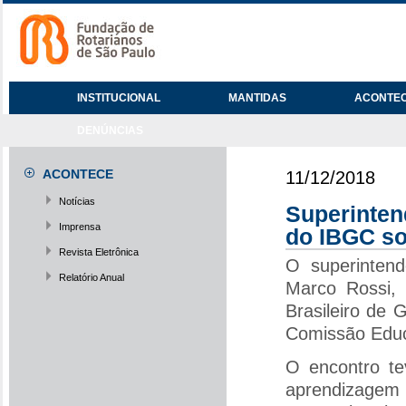
INSTITUCIONAL
MANTIDAS
ACONTE
DENÚNCIAS
ACONTECE
11/12/2018
Notícias
Superinte
Imprensa
do IBGC so
Revista Eletrônica
O superinten
Relatório Anual
Marco Rossi, 
Brasileiro de
Comissão Educ
O encontro te
aprendizagem 