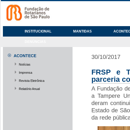
INSTITUCIONAL
MANTIDAS
ACONTE
DENÚNCIAS
ACONTECE
30/10/2017
Notícias
FRSP e TA
Imprensa
parceria c
Revista Eletrônica
A Fundação de
Relatório Anual
a Tampere Uni
deram continu
Estado de São
da rede públic