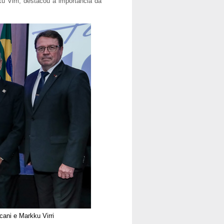
 Virri, destacou a importância da
cani e Markku Virri