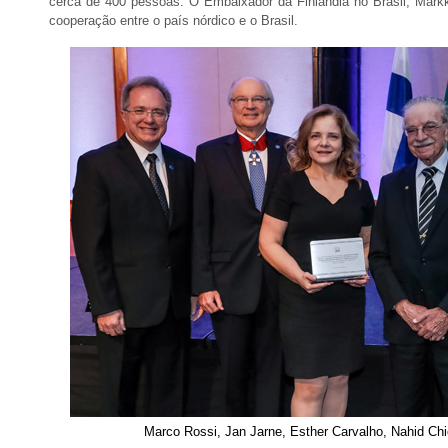
cerca de 400 pessoas. O Embaixador da Finlândia no Brasil, Markku
cooperação entre o país nórdico e o Brasil.
Marco Rossi, Jan Jarne, Esther Carvalho, Nahid Chi