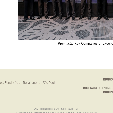
Premiação Key Companies of Excell
Av. Higienópolis, 996 - São Paulo - SP
Fundação de Rotarianos de São Paulo | CNPJ: 61.370.094/0001-85