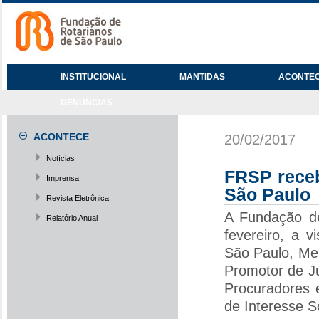
INSTITUCIONAL
MANTIDAS
ACONTE
DENÚNCIAS
ACONTECE
20/02/2017
Notícias
FRSP receb
Imprensa
São Paulo
Revista Eletrônica
A Fundação de
Relatório Anual
fevereiro, a v
São Paulo, Me
Promotor de Ju
Procuradores 
de Interesse S