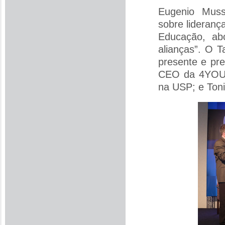
Eugenio Mussa
sobre lideranç
Educação, ab
alianças”. O 
presente e pr
CEO da 4YOU2;
na USP; e Ton