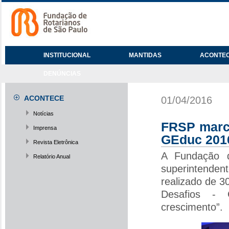
INSTITUCIONAL
MANTIDAS
ACONTE
DENÚNCIAS
ACONTECE
01/04/2016
Notícias
FRSP marc
Imprensa
GEduc 201
Revista Eletrônica
A Fundação d
Relatório Anual
superintenden
realizado de 3
Desafios - 
crescimento”.