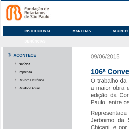
INSTITUCIONAL
MANTIDAS
ACONTE
DENÚNCIAS
ACONTECE
09/06/2015
Notícias
106ª Conve
Imprensa
O trabalho da
Revista Eletrônica
a maior obra e
Relatório Anual
edição da Con
Paulo, entre os
Representada
Jerônimo da S
Chicani, e por