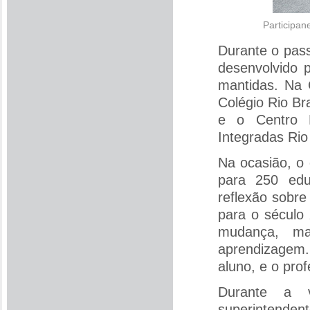
Participan
Durante o pass
desenvolvido 
mantidas. Na 
Colégio Rio B
e o Centro P
Integradas Rio
Na ocasião, o
para 250 edu
reflexão sobr
para o século
mudança, ma
aprendizagem.
aluno, e o prof
Durante a v
superintenden