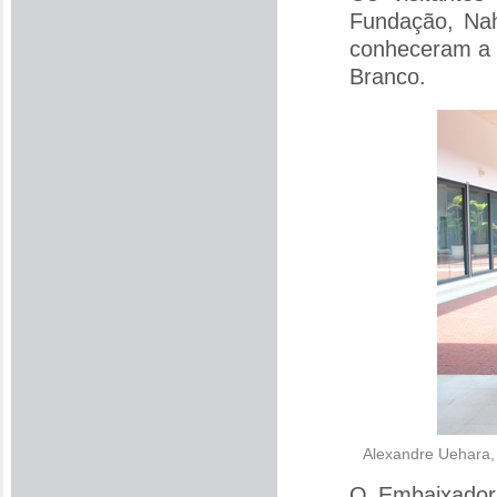
Fundação, Nah
conheceram a o
Branco.
Alexandre Uehara, 
O Embaixador 