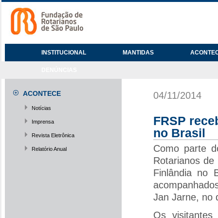
INSTITUCIONAL
MANTIDAS
ACONTE
DENÚNCIAS
ACONTECE
04/11/2014
Notícias
FRSP receb
Imprensa
no Brasil
Revista Eletrônica
Como parte do
Relatório Anual
Rotarianos de 
Finlândia no B
acompanhados 
Jan Jarne, no 
Os visitantes