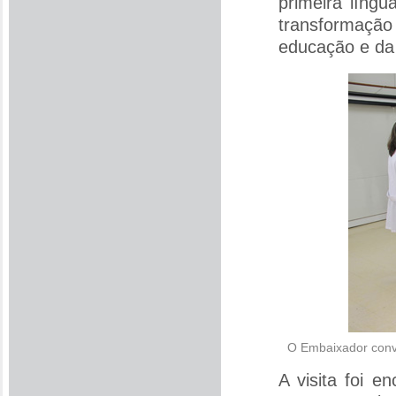
primeira líng
transformaçã
educação e da 
O Embaixador conv
A visita foi 