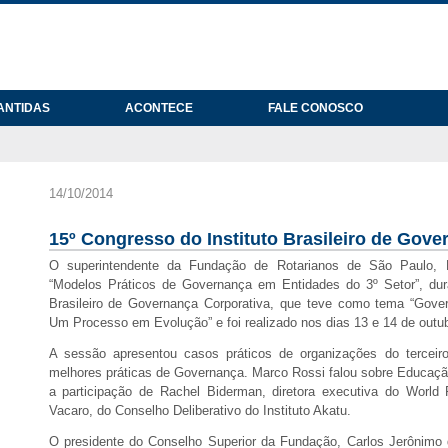
ANTIDAS
ACONTECE
FALE CONOSCO
14/10/2014
15º Congresso do Instituto Brasileiro de Gove
O superintendente da Fundação de Rotarianos de São Paulo,
“Modelos Práticos de Governança em Entidades do 3º Setor”, dura
Brasileiro de Governança Corporativa, que teve como tema “Gover
Um Processo em Evolução” e foi realizado nos dias 13 e 14 de outub
A sessão apresentou casos práticos de organizações do terceir
melhores práticas de Governança. Marco Rossi falou sobre Educaç
a participação de Rachel Biderman, diretora executiva do World 
Vacaro, do Conselho Deliberativo do Instituto Akatu.
O presidente do Conselho Superior da Fundação, Carlos Jerônimo