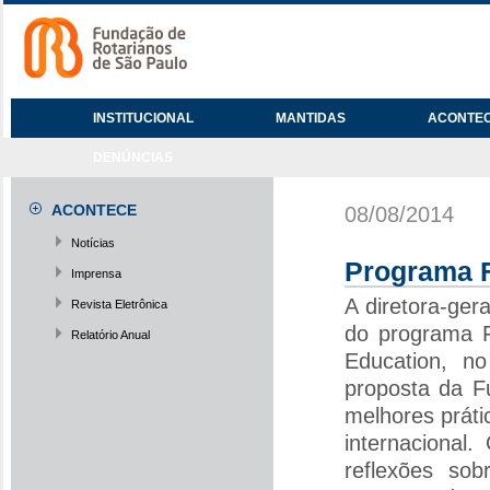
INSTITUCIONAL
MANTIDAS
ACONTE
DENÚNCIAS
ACONTECE
08/08/2014
Notícias
Programa F
Imprensa
A diretora-ger
Revista Eletrônica
do programa F
Relatório Anual
Education, n
proposta da F
melhores prát
internacional
reflexões so