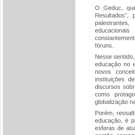
O Geduc, que
Resultados", 
palestrantes
educacionais
constantement
fóruns.
Nesse sentido
educação no e
novos concei
instituições 
discursos sob
como protag
globalização n
Porém, ressal
educação, é p
esferas de at