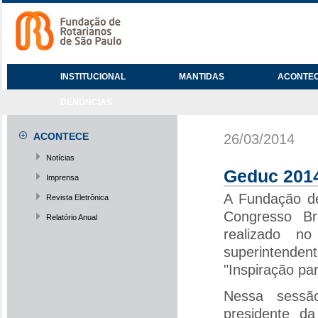
INSTITUCIONAL
MANTIDAS
ACONTE
DENÚNCIAS
ACONTECE
26/03/2014
Notícias
Geduc 201
Imprensa
A Fundação de
Revista Eletrônica
Congresso Br
Relatório Anual
realizado n
superintende
"Inspiração pa
Nessa sessão
presidente da