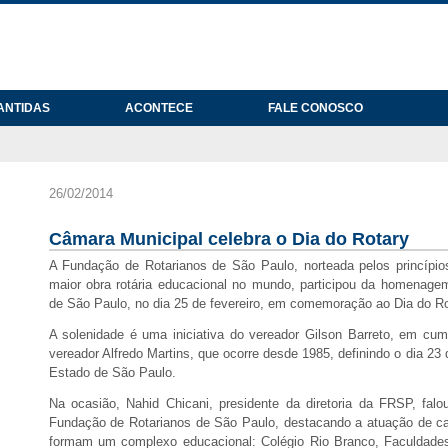
ANTIDAS
ACONTECE
FALE CONOSCO
26/02/2014
Câmara Municipal celebra o Dia do Rotary
A Fundação de Rotarianos de São Paulo, norteada pelos princípio
maior obra rotária educacional no mundo, participou da homenage
de São Paulo, no dia 25 de fevereiro, em comemoração ao Dia do Ro
A solenidade é uma iniciativa do vereador Gilson Barreto, em cump
vereador Alfredo Martins, que ocorre desde 1985, definindo o dia 23
Estado de São Paulo.
Na ocasião, Nahid Chicani, presidente da diretoria da FRSP, fal
Fundação de Rotarianos de São Paulo, destacando a atuação de ca
formam um complexo educacional: Colégio Rio Branco, Faculdades