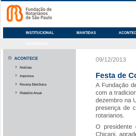
INSTITUCIONAL
MANTIDAS
ACONTE
DENÚNCIAS
ACONTECE
09/12/2013
Notícias
Festa de C
Imprensa
A Fundação de
Revista Eletrônica
com a tradicio
Relatório Anual
dezembro na U
presença de co
rotarianos.
O presidente
Chicani, agra