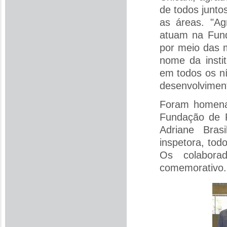
de todos junto
as áreas. "A
atuam na Fund
por meio das m
nome da insti
em todos os nív
desenvolviment
Foram homena
Fundação de R
Adriane Bras
inspetora, tod
Os colabora
comemorativo.