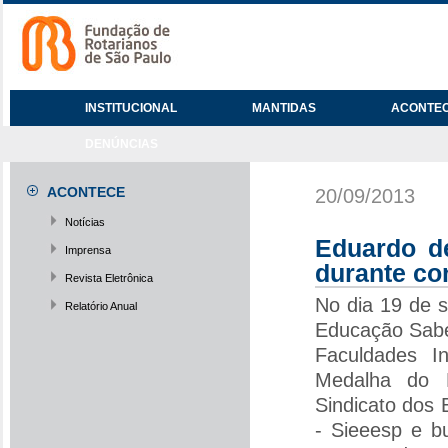
INSTITUCIONAL
MANTIDAS
ACONTE
DENÚNCIAS
ACONTECE
20/09/2013
Notícias
Eduardo d
Imprensa
durante co
Revista Eletrônica
No dia 19 de 
Relatório Anual
Educação Sabe
Faculdades I
Medalha do M
Sindicato dos
- Sieeesp e b