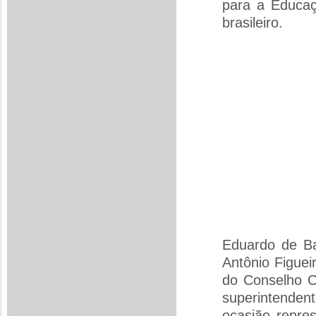
para a Educaç
brasileiro.
Eduardo de Ba
Antônio Figuei
do Conselho C
superintende
ocasião repre