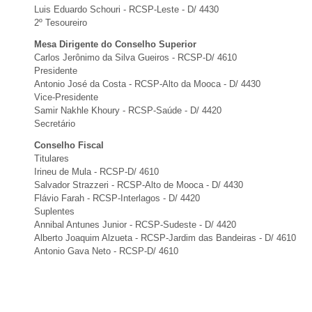
Luis Eduardo Schouri - RCSP-Leste - D/ 4430
2º Tesoureiro
Mesa Dirigente do Conselho Superior
Carlos Jerônimo da Silva Gueiros - RCSP-D/ 4610
Presidente
Antonio José da Costa - RCSP-Alto da Mooca - D/ 4430
Vice-Presidente
Samir Nakhle Khoury - RCSP-Saúde - D/ 4420
Secretário
Conselho Fiscal
Titulares
Irineu de Mula - RCSP-D/ 4610
Salvador Strazzeri - RCSP-Alto de Mooca - D/ 4430
Flávio Farah - RCSP-Interlagos - D/ 4420
Suplentes
Annibal Antunes Junior - RCSP-Sudeste - D/ 4420
Alberto Joaquim Alzueta - RCSP-Jardim das Bandeiras - D/ 4610
Antonio Gava Neto - RCSP-D/ 4610